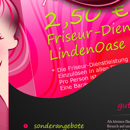
Als kleines Da
Besuch auf uns