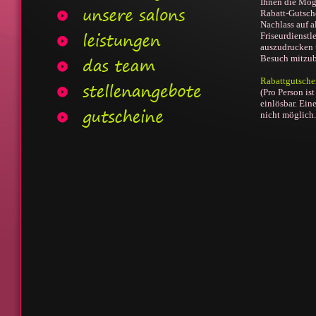
Ihnen die Mögl
Rabatt-Gutsch
Nachlass auf a
Friseurdienstl
auszudrucken 
Besuch mitzub
Rabattgutsche
(Pro Person is
einlösbar. Ein
nicht möglich.