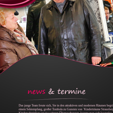
Das junge Team freute sich, Sie in den attraktiven und modernen Räumen begr
einem Sektempfang, großer Tombola zu Gunsten von `Kinderträume Strausber