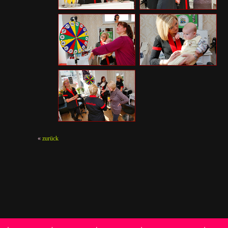
«
zurück